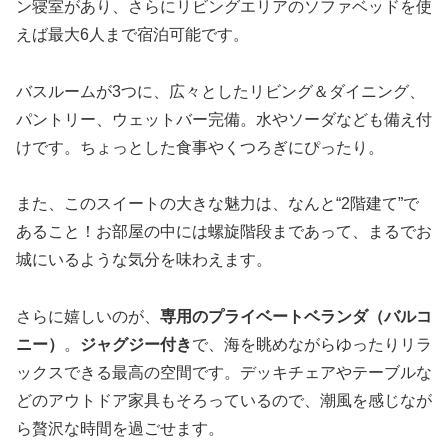
ン寝室があり、さらにリビングエリアのソファベッドを使
えば最大6人まで宿泊可能です。
バスルームが3つに、広々としたリビング＆ダイニング、
パントリー、ウェットバー完備。水やソーダなども備え付
けです。ちょっとした食事やくつろぎにぴったり。
また、このスイートの大きな魅力は、なんと“2階建て”で
あること！お部屋の中には螺旋階段まであって、まるでお
城にいるような気分を味わえます。
さらに嬉しいのが、
専用のプライベートベランダ（バルコ
ニー）
。
ジャグジー付き
で、海を眺めながらゆったりリラ
ックスできる最高の空間です。デッキチェアやテーブルな
どのアウトドア家具もそろっているので、潮風を感じなが
ら贅沢な時間を過ごせます。