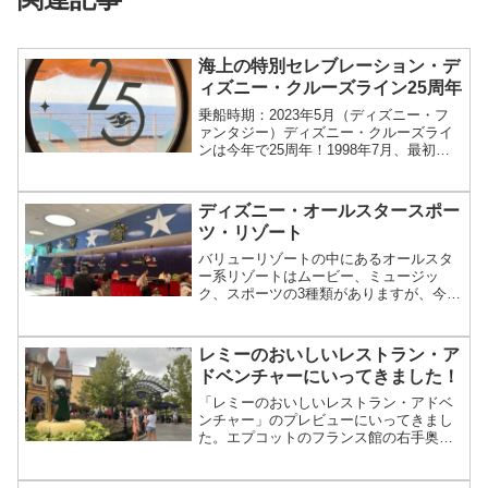
海上の特別セレブレーション・デ
ィズニー・クルーズライン25周年
乗船時期：2023年5月（ディズニー・フ
ァンタジー）ディズニー・クルーズライ
ンは今年で25周年！1998年7月、最初の
客船ディズニー・マジックが処女航海を
迎えてから今年で25年。新しいサービス
の導入や、リピーターの新しいステータ
ディズニー・オールスタースポー
ス（パール）...
ツ・リゾート
バリューリゾートの中にあるオールスタ
ー系リゾートはムービー、ミュージッ
ク、スポーツの3種類がありますが、今回
はオールスタースポーツ・リゾートをリ
ポート致します。※こちらは2023年12月
現在の内容です。内容は予告なく変更と
レミーのおいしいレストラン・ア
なる場合もございま...
ドベンチャーにいってきました！
「レミーのおいしいレストラン・アドベ
ンチャー」のプレビューにいってきまし
た。エプコットのフランス館の右手奥に
2021年10月1日オープン予定です。エリ
アに入ると、テーブルサービスとクイッ