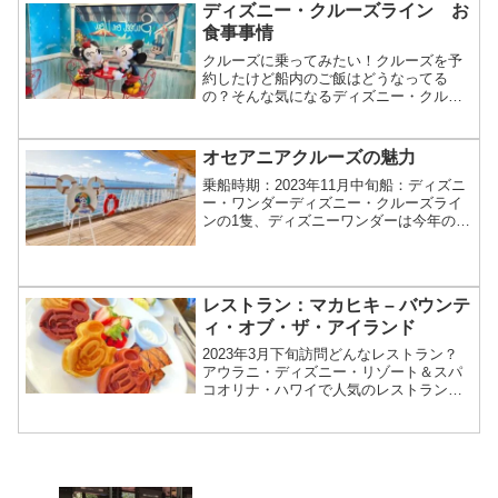
クサービスのあるレストランが見えてき
ディズニー・クルーズライン お
ます。その向かいに...
食事事情
クルーズに乗ってみたい！クルーズを予
約したけど船内のご飯はどうなってる
の？そんな気になるディズニー・クルー
ズラインのお食事情報をレポートしま
す！基本的な乗船中の朝、昼、夜の食事
はクルーズの料金に含まれています。ス
オセアニアクルーズの魅力
テーキ食べたいなぁ、でもちょ...
乗船時期：2023年11月中旬船：ディズニ
ー・ワンダーディズニー・クルーズライ
ンの1隻、ディズニーワンダーは今年の
夏、アラスカクルーズを終えて、2023年
10月よりカナダからハワイを周遊、そし
てオーストラリアのシドニーへ到着。い
よいよ202...
レストラン：マカヒキ – バウンテ
ィ・オブ・ザ・アイランド
2023年3月下旬訪問どんなレストラン？
アウラニ・ディズニー・リゾート＆スパ
コオリナ・ハワイで人気のレストラン。
朝はキャラクターがテーブルに遊びにき
てくれるキャラクターブレックファスト
が開催され、夜はキャラクターの登場は
ありませんが、現地...